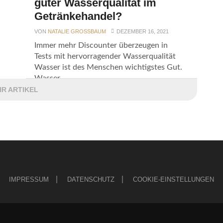
guter Wasserqualität im
Getränkehandel?
VON
NATALIE GROSSBAUM
DEZEMBER 16, 2021
Immer mehr Discounter überzeugen in
Tests mit hervorragender Wasserqualität
Wasser ist des Menschen wichtigstes Gut.
Wasser...
R ARTIKEL
IMPRESSUM
DATENSCHUTZ
COOKIE-EINSTELLUNGEN