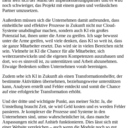
mehr leert sich der Markt der Implementierungspartner und es wird
noch schwieriger, das Projekt mit einem guten und verlässlichen
Partner umzusetzen.
Außerdem müssen sich die Unternehmen damit anfreunden, dass
einheitliche und effektive Prozesse in Zukunft nicht nur Cloud-
Systeme unabdingbar machen, sondern auch KI ein großes
Potenzial hat, ihnen unter die Arme zu greifen. Ich sage bewusst
unter die Arme greifen, weil viele denken, dass KI so weit ist, dass
sie ganze Mitarbeiter ersetzt. Das wird sie in vielen Bereichen nicht
sein. Vielmehr ist KI die Chance für alle Mitarbeiter, sich
weiterzuentwickeln und die eigenen Kompetenzen auszubauen und
dort, wo es sinnvoll ist, zu unterstützen und Arbeit abzunehmen.
Etwaige Bedenken sollten Unternehmen vorab bereinigen.
Zudem sehe ich KI in Zukunft als einen Transformationshelfer, der
bestimmte Aktivitäten übernehmen, beziehungsweise unterstützen
kann, Analysen erstellt und Fehler entdeckt und somit die Chance
auf eine erfolgreiche Transformation erhöht.
Und der dritte und wichtigste Punkt, aus meiner Sicht: Ja, die
Umstellung braucht Zeit, sie wird Geld kosten und es werden Fehler
passieren. Je komplexer die Prozesse und Systeme in den
Unternehmen sind, umso wahrscheinlicher ist, dass manche
Anpassungen nicht auf Anhieb funktionieren. Dies lässt sich mit
einer Website vergleichen – auch wenn die Module noch so gut