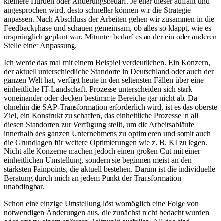
kleinere Hürden oder Änderungsbedarf. Je eher dieser auffällt und
angesprochen wird, desto schneller können wir die Strategie
anpassen. Nach Abschluss der Arbeiten gehen wir zusammen in die
Feedbackphase und schauen gemeinsam, ob alles so klappt, wie es
ursprünglich geplant war. Mitunter bedarf es an der ein oder anderen
Stelle einer Anpassung.
Ich werde das mal mit einem Beispiel verdeutlichen. Ein Konzern,
der aktuell unterschiedliche Standorte in Deutschland oder auch der
ganzen Welt hat, verfügt heute in den seltensten Fällen über eine
einheitliche IT-Landschaft. Prozesse unterscheiden sich stark
voneinander oder decken bestimmte Bereiche gar nicht ab. Da
ohnehin die SAP-Transformation erforderlich wird, ist es das oberste
Ziel, ein Konstrukt zu schaffen, das einheitliche Prozesse in all
diesen Standorten zur Verfügung stellt, um die Arbeitsabläufe
innerhalb des ganzen Unternehmens zu optimieren und somit auch
die Grundlagen für weitere Optimierungen wie z. B. KI zu legen.
Nicht alle Konzerne machen jedoch einen großen Cut mit einer
einheitlichen Umstellung, sondern sie beginnen meist an den
stärksten Painpoints, die aktuell bestehen. Darum ist die individuelle
Beratung durch mich an jedem Punkt der Transformation
unabdingbar.
Schon eine einzige Umstellung löst womöglich eine Folge von
notwendigen Änderungen aus, die zunächst nicht bedacht wurden