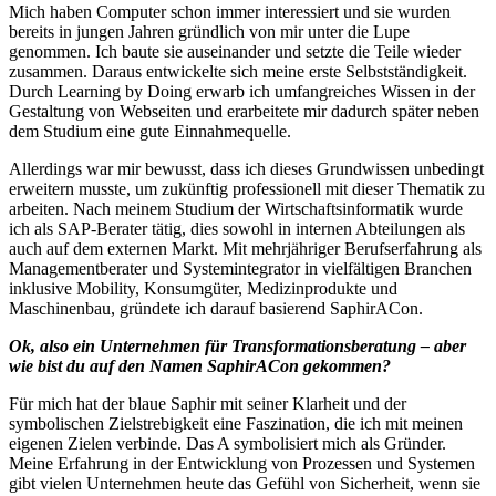
Mich haben Computer schon immer interessiert und sie wurden
bereits in jungen Jahren gründlich von mir unter die Lupe
genommen. Ich baute sie auseinander und setzte die Teile wieder
zusammen. Daraus entwickelte sich meine erste Selbstständigkeit.
Durch Learning by Doing erwarb ich umfangreiches Wissen in der
Gestaltung von Webseiten und erarbeitete mir dadurch später neben
dem Studium eine gute Einnahmequelle.
Allerdings war mir bewusst, dass ich dieses Grundwissen unbedingt
erweitern musste, um zukünftig professionell mit dieser Thematik zu
arbeiten. Nach meinem Studium der Wirtschaftsinformatik wurde
ich als SAP-Berater tätig, dies sowohl in internen Abteilungen als
auch auf dem externen Markt. Mit mehrjähriger Berufserfahrung als
Managementberater und Systemintegrator in vielfältigen Branchen
inklusive Mobility, Konsumgüter, Medizinprodukte und
Maschinenbau, gründete ich darauf basierend SaphirACon.
Ok, also ein Unternehmen für Transformationsberatung – aber
wie bist du auf den Namen SaphirACon gekommen?
Für mich hat der blaue Saphir mit seiner Klarheit und der
symbolischen Zielstrebigkeit eine Faszination, die ich mit meinen
eigenen Zielen verbinde. Das A symbolisiert mich als Gründer.
Meine Erfahrung in der Entwicklung von Prozessen und Systemen
gibt vielen Unternehmen heute das Gefühl von Sicherheit, wenn sie