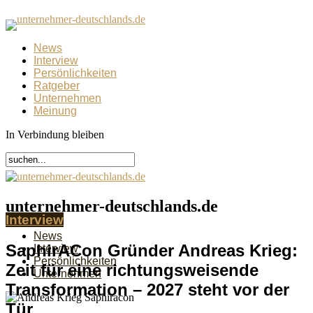
News
Interview
Persönlichkeiten
Ratgeber
Unternehmen
Meinung
In Verbindung bleiben
unternehmer-deutschlands.de
Interview
News
SaphirACon Gründer Andreas Krieg:
Interview
Persönlichkeiten
Zeit für eine richtungsweisende
Unternehmen
Transformation – 2027 steht vor der
Tür