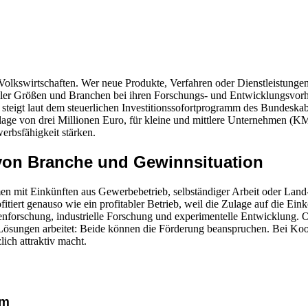
lkswirtschaften. Wer neue Produkte, Verfahren oder Dienstleistungen e
ller Größen und Branchen bei ihren Forschungs- und Entwicklungsvorha
eigt laut dem steuerlichen Investitionssofortprogramm des Bundeska
lage von drei Millionen Euro, für kleine und mittlere Unternehmen (K
erbsfähigkeit stärken.
on Branche und Gewinnsituation
men mit Einkünften aus Gewerbebetrieb, selbständiger Arbeit oder Land
fitiert genauso wie ein profitabler Betrieb, weil die Zulage auf die 
enforschung, industrielle Forschung und experimentelle Entwicklung. 
Lösungen arbeitet: Beide können die Förderung beanspruchen. Bei Koope
ch attraktiv macht.
um