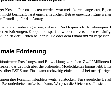
ähiger Kosten. Personalkosten werden zwar meist korrekt angesetzt, Ei
icht beantragt, lässt einen erheblichen Betrag ungenutzt. Eine weiter
ie Grundlage für den Antrag.
sauber voneinander abgrenzen, riskieren Rückfragen oder Ablehnungen
hier zu Kürzungen. Kooperationspartner wiederum versäumen es häufig, 
uck und riskiert, Fristen bei der BSFZ oder dem Finanzamt zu verpassen.
ximale Förderung
itioniertere Forschungs- und Entwicklungsvorhaben. Zwölf Millionen
ket, das deutlich über die bisherigen Möglichkeiten hinausgeht. Entsch
ss über BSFZ und Finanzamt rechtzeitig einleiten und bei mehrjährigen 
önnen ihre Forschungsbudgets weiter aufstocken. Für steuerliche Detail
Besonderheiten aufweisen kann. Wer jetzt die Weichen stellt, sichert 