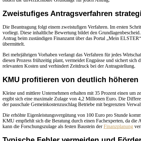
Zweistufiges Antragsverfahren strateg
Die Beantragung folgt einem zweistufigen Verfahren. Im ersten Schri
vorliegt. Diese inhaltliche Bewertung bildet den Grundlagenbescheid
Antrag beim zuständigen Finanzamt über das Portal „Mein ELSTER“ e
übermittelt.
Bei mehrjährigen Vorhaben verlangt das Verfahren für jedes Wirtscha
diesen Prozess frühzeitig plant, vermeidet Engpässe und sichert sich
relevanten Kosten und verhindert Zeitdruck bei der Antragstellung.
KMU profitieren von deutlich höheren
Kleine und mittlere Unternehmen erhalten mit 35 Prozent einen um 
ergibt sich eine maximale Zulage von 4,2 Millionen Euro. Die Diffe
der pauschale Gemeinkostenzuschlag Betriebe mit begrenzten Verwalt
Die erhöhte Eigenleistungsvergütung von 100 Euro pro Stunde kommt 
KMU empfiehlt sich die Beratung durch einen Fachexperten, da die
kann die Forschungszulage als festen Baustein der
Finanzplanung
ver
Typische Fehler vermeiden und Förde