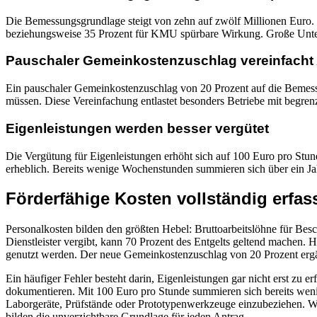
Die Bemessungsgrundlage steigt von zehn auf zwölf Millionen Euro.
beziehungsweise 35 Prozent für KMU spürbare Wirkung. Große Untern
Pauschaler Gemeinkostenzuschlag vereinfach
Ein pauschaler Gemeinkostenzuschlag von 20 Prozent auf die Bemess
müssen. Diese Vereinfachung entlastet besonders Betriebe mit begre
Eigenleistungen werden besser vergütet
Die Vergütung für Eigenleistungen erhöht sich auf 100 Euro pro Stun
erheblich. Bereits wenige Wochenstunden summieren sich über ein Ja
Förderfähige Kosten vollständig erfas
Personalkosten bilden den größten Hebel: Bruttoarbeitslöhne für Bes
Dienstleister vergibt, kann 70 Prozent des Entgelts geltend machen
genutzt werden. Der neue Gemeinkostenzuschlag von 20 Prozent ergän
Ein häufiger Fehler besteht darin, Eigenleistungen gar nicht erst zu 
dokumentieren. Mit 100 Euro pro Stunde summieren sich bereits weni
Laborgeräte, Prüfstände oder Prototypenwerkzeuge einzubeziehen. We
bilden die unverzichtbare Grundlage für jeden Antrag.