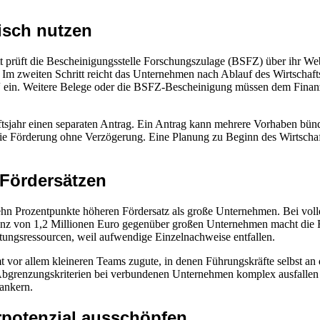
isch nutzen
tt prüft die Bescheinigungsstelle Forschungszulage (BSFZ) über ihr W
. Im zweiten Schritt reicht das Unternehmen nach Ablauf des Wirtschaf
in. Weitere Belege oder die BSFZ-Bescheinigung müssen dem Finanzamt
ftsjahr einen separaten Antrag. Ein Antrag kann mehrere Vorhaben bünd
 die Förderung ohne Verzögerung. Eine Planung zu Beginn des Wirtschaft
 Fördersätzen
zehn Prozentpunkte höheren Fördersatz als große Unternehmen. Bei vo
renz von 1,2 Millionen Euro gegenüber großen Unternehmen macht die 
ungsressourcen, weil aufwendige Einzelnachweise entfallen.
vor allem kleineren Teams zugute, in denen Führungskräfte selbst an 
 Abgrenzungskriterien bei verbundenen Unternehmen komplex ausfalle
ankern.
rpotenzial ausschöpfen