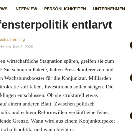
tumsbooster als
EWS
INTERVIEW
PERSÖNLICHKEITEN
UNTERNEHMEN
ensterpolitik entlarvt
iska Henfling
icht am
Juni 8, 2026
n wirtschaftliche Stagnation spüren, greifen sie zum
l: Sie schnüren Pakete, halten Pressekonferenzen und
en Wachstumsbooster für die Konjunktur. Milliarden
ürokratie soll fallen, Investitionen sollen steigen. Die
ingen entschlossen. Ob sie strukturell etwas
 auf einem anderen Blatt. Zwischen politisch
bolik und echtem Reformwillen verläuft eine feine,
eidende Grenze. Wann wird aus einem Konjunkturpaket
rtschaftspolitik, und wann bleibt es