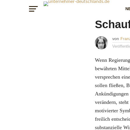
MEINUNG
Wachs
N
Schauf
von
Franz
Veröffentl
Wenn Regierunge
bewährten Mitte
versprechen ein
sollen fließen, B
Ankündigungen kl
verändern, steht
motivierter Sym
freilich entsch
substanzielle Wi