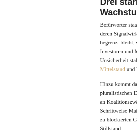
Drei sta
Wachst
Befürworter sta
deren Signalwirk
begrenzt bleibt,
Investoren und 
Unsicherheit stab
Mittelstand
und b
Hinzu kommt das
pluralistischen
an Koalitionszw
Schrittweise Maß
zu blockierten 
Stillstand.