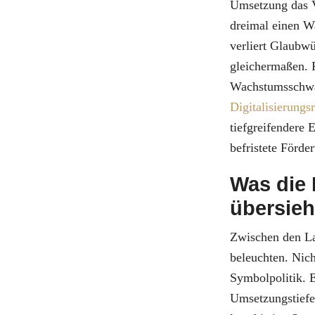
Umsetzung das V
dreimal einen Wa
verliert Glaubw
gleichermaßen. F
Wachstumsschwä
Digitalisierungs
tiefgreifendere E
befristete Förder
Was die 
übersieh
Zwischen den Lag
beleuchten. Nich
Symbolpolitik. 
Umsetzungstiefe.