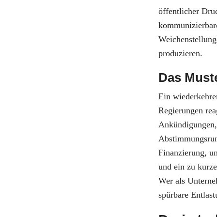
öffentlicher Dru
kommunizierbar
Weichenstellunge
produzieren.
Das Muste
Ein wiederkehre
Regierungen reag
Ankündigungen,
Abstimmungsrun
Finanzierung, u
und ein zu kurz
Wer als Unterneh
spürbare Entlast