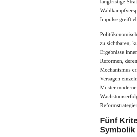
langfristige Stra
Wahlkampfverspre
Impulse greift e
Politökonomisch
zu sichtbaren, 
Ergebnisse inner
Reformen, deren 
Mechanismus erk
Versagen einzeln
Muster moderner
Wachstumserfolge
Reformstrategien
Fünf Krit
Symbolik