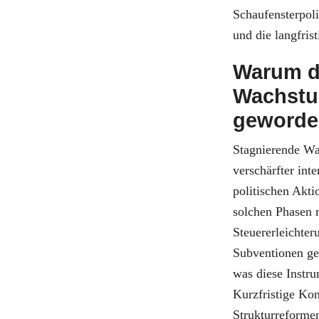
Schaufensterpoli
und die langfris
Warum d
Wachstu
geworden
Stagnierende Wa
verschärfter int
politischen Akti
solchen Phasen 
Steuererleichte
Subventionen ge
was diese Instru
Kurzfristige K
Strukturreforme