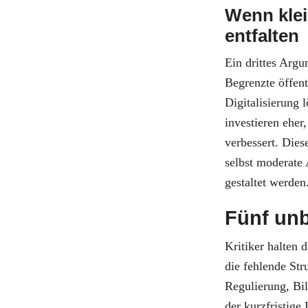
Wenn kle
entfalten
Ein drittes Argu
Begrenzte öffent
Digitalisierung 
investieren ehe
verbessert. Dies
selbst moderate
gestaltet werden
Fünf un
Kritiker halten 
die fehlende S
Regulierung, Bil
der kurzfristige