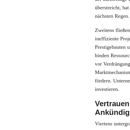
überstreicht, ha
nächsten Regen.
Zweitens fließen 
ineffiziente Proj
Prestigebauten
binden Ressourc
vor Verdrängungs
Marktmechanismen
fördern. Unterne
investieren.
Vertrauen 
Ankündi
Viertens unterg