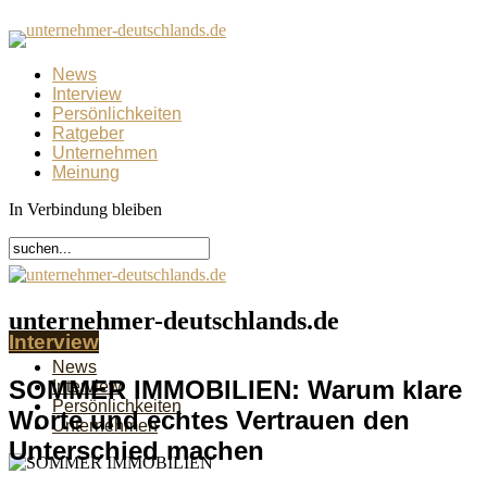
News
Interview
Persönlichkeiten
Ratgeber
Unternehmen
Meinung
In Verbindung bleiben
unternehmer-deutschlands.de
Interview
News
SOMMER IMMOBILIEN: Warum klare
Interview
Persönlichkeiten
Worte und echtes Vertrauen den
Unternehmen
Unterschied machen