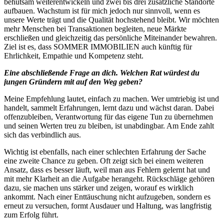
behutsam weiterentwickeln und zwei bis drei zusätzliche Standorte
aufbauen. Wachstum ist für mich jedoch nur sinnvoll, wenn es
unsere Werte trägt und die Qualität hochstehend bleibt. Wir möchten
mehr Menschen bei Transaktionen begleiten, neue Märkte
erschließen und gleichzeitig das persönliche Miteinander bewahren.
Ziel ist es, dass SOMMER IMMOBILIEN auch künftig für
Ehrlichkeit, Empathie und Kompetenz steht.
Eine abschließende Frage an dich. Welchen Rat würdest du
jungen Gründern mit auf den Weg geben?
Meine Empfehlung lautet, einfach zu machen. Wer umtriebig ist und
handelt, sammelt Erfahrungen, lernt dazu und wächst daran. Dabei
offenzubleiben, Verantwortung für das eigene Tun zu übernehmen
und seinen Werten treu zu bleiben, ist unabdingbar. Am Ende zahlt
sich das verbindlich aus.
Wichtig ist ebenfalls, nach einer schlechten Erfahrung der Sache
eine zweite Chance zu geben. Oft zeigt sich bei einem weiteren
Ansatz, dass es besser läuft, weil man aus Fehlern gelernt hat und
mit mehr Klarheit an die Aufgabe herangeht. Rückschläge gehören
dazu, sie machen uns stärker und zeigen, worauf es wirklich
ankommt. Nach einer Enttäuschung nicht aufzugeben, sondern es
erneut zu versuchen, formt Ausdauer und Haltung, was langfristig
zum Erfolg führt.