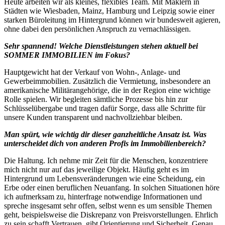
Heute arbeiten wir als kleines, flexibles Team. Mit Maklern in
Städten wie Wiesbaden, Mainz, Hamburg und Leipzig sowie einer
starken Büroleitung im Hintergrund können wir bundesweit agieren,
ohne dabei den persönlichen Anspruch zu vernachlässigen.
Sehr spannend! Welche Dienstleistungen stehen aktuell bei
SOMMER IMMOBILIEN im Fokus?
Hauptgewicht hat der Verkauf von Wohn-, Anlage- und
Gewerbeimmobilien. Zusätzlich die Vermietung, insbesondere an
amerikanische Militärangehörige, die in der Region eine wichtige
Rolle spielen. Wir begleiten sämtliche Prozesse bis hin zur
Schlüsselübergabe und tragen dafür Sorge, dass alle Schritte für
unsere Kunden transparent und nachvollziehbar bleiben.
Man spürt, wie wichtig dir dieser ganzheitliche Ansatz ist. Was
unterscheidet dich von anderen Profis im Immobilienbereich?
Die Haltung. Ich nehme mir Zeit für die Menschen, konzentriere
mich nicht nur auf das jeweilige Objekt. Häufig geht es im
Hintergrund um Lebensveränderungen wie eine Scheidung, ein
Erbe oder einen beruflichen Neuanfang. In solchen Situationen höre
ich aufmerksam zu, hinterfrage notwendige Informationen und
spreche insgesamt sehr offen, selbst wenn es um sensible Themen
geht, beispielsweise die Diskrepanz von Preisvorstellungen. Ehrlich
zu sein schafft Vertrauen, gibt Orientierung und Sicherheit. Genau