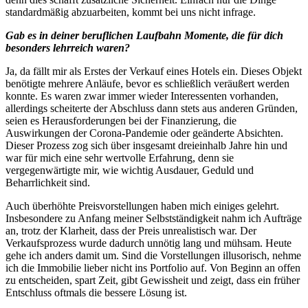
standardmäßig abzuarbeiten, kommt bei uns nicht infrage.
Gab es in deiner beruflichen Laufbahn Momente, die für dich
besonders lehrreich waren?
Ja, da fällt mir als Erstes der Verkauf eines Hotels ein. Dieses Objekt
benötigte mehrere Anläufe, bevor es schließlich veräußert werden
konnte. Es waren zwar immer wieder Interessenten vorhanden,
allerdings scheiterte der Abschluss dann stets aus anderen Gründen,
seien es Herausforderungen bei der Finanzierung, die
Auswirkungen der Corona-Pandemie oder geänderte Absichten.
Dieser Prozess zog sich über insgesamt dreieinhalb Jahre hin und
war für mich eine sehr wertvolle Erfahrung, denn sie
vergegenwärtigte mir, wie wichtig Ausdauer, Geduld und
Beharrlichkeit sind.
Auch überhöhte Preisvorstellungen haben mich einiges gelehrt.
Insbesondere zu Anfang meiner Selbstständigkeit nahm ich Aufträge
an, trotz der Klarheit, dass der Preis unrealistisch war. Der
Verkaufsprozess wurde dadurch unnötig lang und mühsam. Heute
gehe ich anders damit um. Sind die Vorstellungen illusorisch, nehme
ich die Immobilie lieber nicht ins Portfolio auf. Von Beginn an offen
zu entscheiden, spart Zeit, gibt Gewissheit und zeigt, dass ein früher
Entschluss oftmals die bessere Lösung ist.