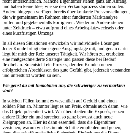
recht unterschiedlich. Manche Eigentümer stehen ganz am Anfang
und haben keine Idee, wie sie den Verkaufsprozess starten sollen.
Andere hingegen verfügen bereits über konkrete Preisvorstellungen,
die wir gemeinsam im Rahmen einer fundierten Marktanalyse
prüfen und gegebenenfalls korrigieren. Wiederum Andere stehen
unter Zeitdruck – etwa aufgrund eines Arbeitsplatzwechsels oder
eines kurzfristigen Umzugs.
In all diesen Situationen entwickeln wir individuelle Lösungen.
Jeder Kunde bringt eine eigene Ausgangslage mit, und genau darin
liegt für mich der Reiz unserer Tätigkeit. Wir hören zu, erarbeiten
eine maßgeschneiderte Strategie und passen diese bei Bedarf
flexibel an. So entsteht ein Prozess, der den Kunden neben
erfolgreichen Abschlüssen das gute Gefühl gibt, jederzeit verstanden
und unterstützt worden zu sein.
Wie gehst du mit Immobilien um, die schwieriger zu vermarkten
sind?
In solchen Fällen kommt es wesentlich auf Geduld und einen
soliden Plan an. Mitunter liegt es am Preis, oftmals auch daran, wie
das Objekt präsentiert wird. Wir überarbeiten die Exposés, setzen
andere Bilder ein und sprechen so ganz bewusst auch neue
Zielgruppen an. Hier ist dann essentiell, dass die Eigentümer
verstehen, warum wir bestimmte Schritte empfehlen und gehen,
denn dies schafft zusätzliche Sicherheit. Einfach nur die Dinge