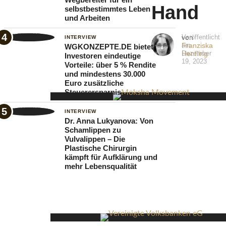
Hand
selbstbestimmtes Leben
greifen
und Arbeiten
immer
von
Veröffentlicht
INTERVIEW
mehr
Franziska
am
WGKONZEPTE.DE bietet
Firmen
Henfling
Dezember
Investoren eindeutige
19, 2023
Vorteile: über 5 % Rendite
auf
und mindestens 30.000
die
Euro zusätzliche
Steuerersparnis
Unterstützung
von
INTERVIEW
Dr. Anna Lukyanova: Von
Arbeitnehmerüberla
Schamlippen zu
Vulvalippen – Die
oder
Plastische Chirurgin
Personalvermittlung
kämpft für Aufklärung und
mehr Lebensqualität
zurück.
Stellt
sich
die