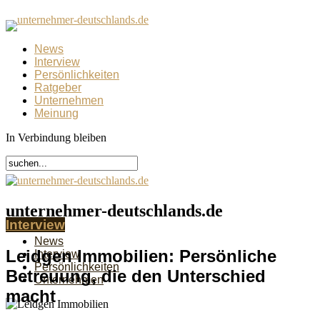
News
Interview
Persönlichkeiten
Ratgeber
Unternehmen
Meinung
In Verbindung bleiben
unternehmer-deutschlands.de
Interview
News
Leidgen Immobilien: Persönliche
Interview
Persönlichkeiten
Betreuung, die den Unterschied
Unternehmen
macht