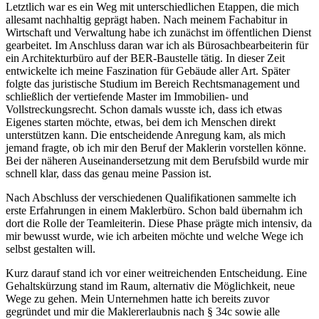
Letztlich war es ein Weg mit unterschiedlichen Etappen, die mich
allesamt nachhaltig geprägt haben. Nach meinem Fachabitur in
Wirtschaft und Verwaltung habe ich zunächst im öffentlichen Dienst
gearbeitet. Im Anschluss daran war ich als Bürosachbearbeiterin für
ein Architekturbüro auf der BER-Baustelle tätig. In dieser Zeit
entwickelte ich meine Faszination für Gebäude aller Art. Später
folgte das juristische Studium im Bereich Rechtsmanagement und
schließlich der vertiefende Master im Immobilien- und
Vollstreckungsrecht. Schon damals wusste ich, dass ich etwas
Eigenes starten möchte, etwas, bei dem ich Menschen direkt
unterstützen kann. Die entscheidende Anregung kam, als mich
jemand fragte, ob ich mir den Beruf der Maklerin vorstellen könne.
Bei der näheren Auseinandersetzung mit dem Berufsbild wurde mir
schnell klar, dass das genau meine Passion ist.
Nach Abschluss der verschiedenen Qualifikationen sammelte ich
erste Erfahrungen in einem Maklerbüro. Schon bald übernahm ich
dort die Rolle der Teamleiterin. Diese Phase prägte mich intensiv, da
mir bewusst wurde, wie ich arbeiten möchte und welche Wege ich
selbst gestalten will.
Kurz darauf stand ich vor einer weitreichenden Entscheidung. Eine
Gehaltskürzung stand im Raum, alternativ die Möglichkeit, neue
Wege zu gehen. Mein Unternehmen hatte ich bereits zuvor
gegründet und mir die Maklererlaubnis nach § 34c sowie alle