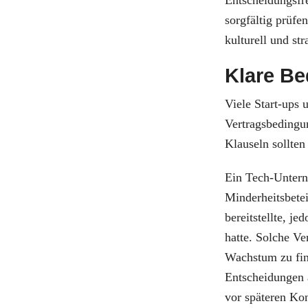
Entscheidungsfr
sorgfältig prüfe
kulturell und str
Klare B
Viele Start-ups 
Vertragsbedingu
Klauseln sollten
Ein Tech-Untern
Minderheitsbetei
bereitstellte, j
hatte. Solche V
Wachstum zu fina
Entscheidungen 
vor späteren Kon