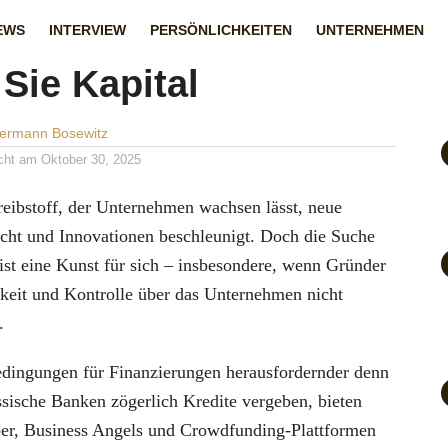
orensuche 2025: So
EWS
INTERVIEW
PERSÖNLICHKEITEN
UNTERNEHMEN
 Sie Kapital
Hermann Bosewitz
icht am
Oktober 30, 2025
Treibstoff, der Unternehmen wachsen lässt, neue
icht und Innovationen beschleunigt. Doch die Suche
ist eine Kunst für sich – insbesondere, wenn Gründer
keit und Kontrolle über das Unternehmen nicht
.
edingungen für Finanzierungen herausfordernder denn
sische Banken zögerlich Kredite vergeben, bieten
ber, Business Angels und Crowdfunding-Plattformen