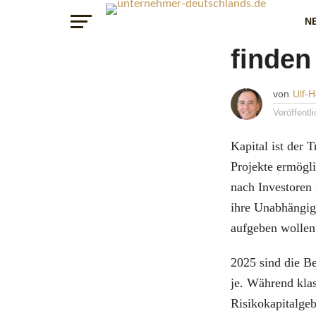
RATGEBER
Invest
N
finden
von
Ulf-
Veröffentl
Kapital ist der 
Projekte ermögl
nach Investoren 
ihre Unabhängig
aufgeben wollen
2025 sind die B
je. Während klas
Risikokapitalge