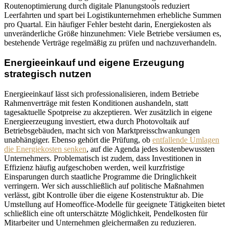
Routenoptimierung durch digitale Planungstools reduziert
Leerfahrten und spart bei Logistikunternehmen erhebliche Summen
pro Quartal. Ein häufiger Fehler besteht darin, Energiekosten als
unveränderliche Größe hinzunehmen: Viele Betriebe versäumen es,
bestehende Verträge regelmäßig zu prüfen und nachzuverhandeln.
Energieeinkauf und eigene Erzeugung
strategisch nutzen
Energieeinkauf lässt sich professionalisieren, indem Betriebe
Rahmenverträge mit festen Konditionen aushandeln, statt
tagesaktuelle Spotpreise zu akzeptieren. Wer zusätzlich in eigene
Energieerzeugung investiert, etwa durch Photovoltaik auf
Betriebsgebäuden, macht sich von Marktpreisschwankungen
unabhängiger. Ebenso gehört die Prüfung, ob
entfallende Umlagen
die Energiekosten senken
, auf die Agenda jedes kostenbewussten
Unternehmers. Problematisch ist zudem, dass Investitionen in
Effizienz häufig aufgeschoben werden, weil kurzfristige
Einsparungen durch staatliche Programme die Dringlichkeit
verringern. Wer sich ausschließlich auf politische Maßnahmen
verlässt, gibt Kontrolle über die eigene Kostenstruktur ab. Die
Umstellung auf Homeoffice-Modelle für geeignete Tätigkeiten bietet
schließlich eine oft unterschätzte Möglichkeit, Pendelkosten für
Mitarbeiter und Unternehmen gleichermaßen zu reduzieren.