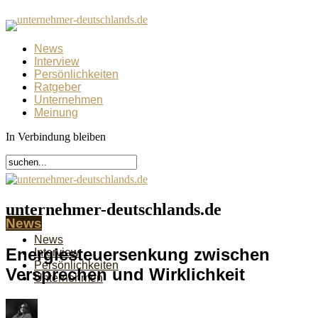
News
Interview
Persönlichkeiten
Ratgeber
Unternehmen
Meinung
In Verbindung bleiben
unternehmer-deutschlands.de
News
News
Energiesteuersenkung zwischen
Interview
Persönlichkeiten
Versprechen und Wirklichkeit
Unternehmen