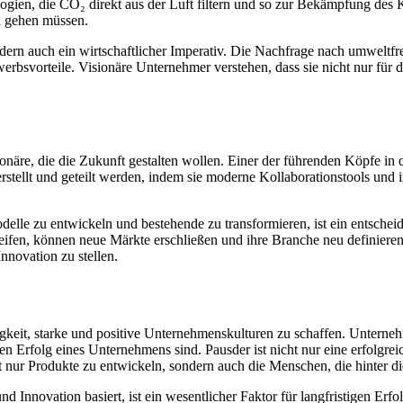
gien, die CO₂ direkt aus der Luft filtern und so zur Bekämpfung des K
d gehen müssen.
ondern auch ein wirtschaftlicher Imperativ. Die Nachfrage nach umwelt
ewerbsvorteile. Visionäre Unternehmer verstehen, dass sie nicht nur für 
sionäre, die die Zukunft gestalten wollen. Einer der führenden Köpfe in
stellt und geteilt werden, indem sie moderne Kollaborationstools und int
elle zu entwickeln und bestehende zu transformieren, ist ein entscheid
eifen, können neue Märkte erschließen und ihre Branche neu definieren
nnovation zu stellen.
Fähigkeit, starke und positive Unternehmenskulturen zu schaffen. Unter
den Erfolg eines Unternehmens sind. Pausder ist nicht nur eine erfolgr
cht nur Produkte zu entwickeln, sondern auch die Menschen, die hinter d
 Innovation basiert, ist ein wesentlicher Faktor für langfristigen Erfol