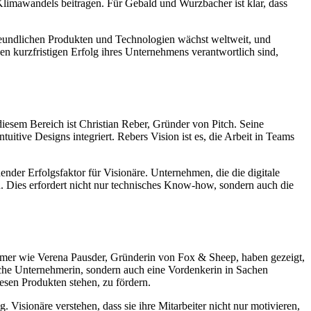
limawandels beitragen. Für Gebald und Wurzbacher ist klar, dass
freundlichen Produkten und Technologien wächst weltweit, und
den kurzfristigen Erfolg ihres Unternehmens verantwortlich sind,
 diesem Bereich ist Christian Reber, Gründer von Pitch. Seine
uitive Designs integriert. Rebers Vision ist es, die Arbeit in Teams
ender Erfolgsfaktor für Visionäre. Unternehmen, die die digitale
. Dies erfordert nicht nur technisches Know-how, sondern auch die
nehmer wie Verena Pausder, Gründerin von Fox & Sheep, haben gezeigt,
eiche Unternehmerin, sondern auch eine Vordenkerin in Sachen
iesen Produkten stehen, zu fördern.
g. Visionäre verstehen, dass sie ihre Mitarbeiter nicht nur motivieren,