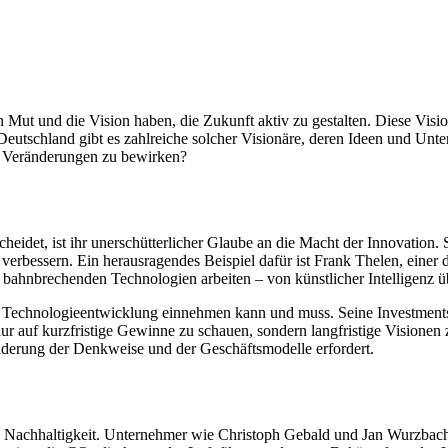
den Mut und die Vision haben, die Zukunft aktiv zu gestalten. Diese Vis
 Deutschland gibt es zahlreiche solcher Visionäre, deren Ideen und U
de Veränderungen zu bewirken?
eidet, ist ihr unerschütterlicher Glaube an die Macht der Innovation. S
erbessern. Ein herausragendes Beispiel dafür ist Frank Thelen, einer 
 mit bahnbrechenden Technologien arbeiten – von künstlicher Intelligenz
r Technologieentwicklung einnehmen kann und muss. Seine Investments s
 nur auf kurzfristige Gewinne zu schauen, sondern langfristige Visione
nderung der Denkweise und der Geschäftsmodelle erfordert.
t die Nachhaltigkeit. Unternehmer wie Christoph Gebald und Jan Wurzbac