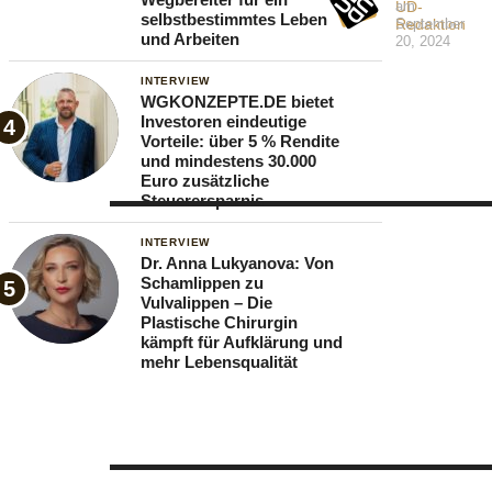
UD-
am
selbstbestimmtes Leben
alarmierend:
Redaktion
September
und Arbeiten
20, 2024
Laut
INTERVIEW
dem
WGKONZEPTE.DE bietet
Institut
Investoren eindeutige
Vorteile: über 5 % Rendite
der
und mindestens 30.000
deutschen
Euro zusätzliche
Steuerersparnis
Wirtschaft
(IW)
INTERVIEW
Dr. Anna Lukyanova: Von
fehlen
Schamlippen zu
Vulvalippen – Die
derzeit
Plastische Chirurgin
etwa
kämpft für Aufklärung und
mehr Lebensqualität
400.000
Fachkräfte
in
verschiedenen