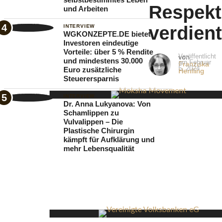
Respekt
und Arbeiten
in
der
verdien
INTERVIEW
WGKONZEPTE.DE bietet
Branche,
Investoren eindeutige
Vorteile: über 5 % Rendite
deren
Veröffentlicht
von
und mindestens 30.000
am
Februar
Franziska
Methoden
5, 2024
Euro zusätzliche
Henfling
Steuerersparnis
über
Jahre
INTERVIEW
Dr. Anna Lukyanova: Von
hinweg
Schamlippen zu
Vulvalippen – Die
einen
Plastische Chirurgin
dunklen
kämpft für Aufklärung und
mehr Lebensqualität
Schatten
geworfen
haben,
fällt
es