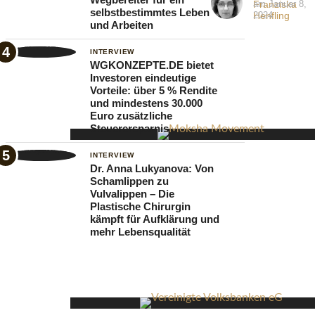
Franziska
am
Januar 8,
selbstbestimmtes Leben
Deutschlands
Henfling
2024
und Arbeiten
Unternehmer
INTERVIEW
zu
WGKONZEPTE.DE bietet
meistern
Investoren eindeutige
Vorteile: über 5 % Rendite
gilt.
und mindestens 30.000
Mittlerweile
Euro zusätzliche
Steuerersparnis
zieht
sich
INTERVIEW
Dr. Anna Lukyanova: Von
diese
Schamlippen zu
Vulvalippen – Die
Problemstellung
Plastische Chirurgin
durch
kämpft für Aufklärung und
mehr Lebensqualität
fast
alle
Branchen.
Besonders